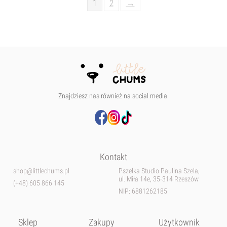
1
2
→
Znajdziesz nas również na social media:
Kontakt
shop@littlechums.pl
Pszelka Studio Paulina Szela,
ul. Miła 14e, 35-314 Rzeszów
(+48) 605 866 145
NIP: 6881262185
Sklep
Zakupy
Użytkownik