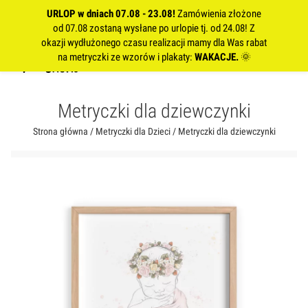
URLOP w dniach 07.08 - 23.08!
Zamówienia złożone
od 07.08 zostaną wysłane po urlopie tj. od 24.08! Z
okazji wydłużonego czasu realizacji mamy dla Was rabat
na metryczki ze wzorów i plakaty:
WAKACJE.
🌞
Metryczki dla dziewczynki
Strona główna
/
Metryczki dla Dzieci
/ Metryczki dla dziewczynki