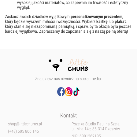
wysokiej jakości materiałów, co zapewnia im trwałość i estetyczny
wygląd.
Zaskocz swoich dziadków wyjątkowym
personalizowanym prezentem
,
który będzie wyrazem miłości i wdzięczności. Wybierz
kartkę
lub
plakat
,
który stanie się niezapomnianą pamiątką, i spraw, by ta okazja była jeszcze
bardziej wyjątkowa. Zapraszamy do zapoznania się z naszą pełną ofertą!
Znajdziesz nas również na social media:
Kontakt
shop@littlechums.pl
Pszelka Studio Paulina Szela,
ul. Miła 14e, 35-314 Rzeszów
(+48) 605 866 145
NIP: 6881262185