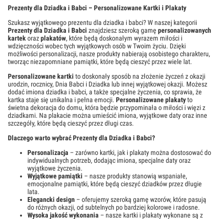
Prezenty dla Dziadka i Babci – Personalizowane Kartki i Plakaty
Szukasz wyjątkowego prezentu dla dziadka i babci? W naszej kategorii
Prezenty dla Dziadka i Babci
znajdziesz szeroką gamę
personalizowanych
kartek
oraz
plakatów
, które będą doskonałym wyrazem miłości i
wdzięczności wobec tych wyjątkowych osób w Twoim życiu. Dzięki
możliwości personalizacji, nasze produkty nabierają osobistego charakteru,
tworząc niezapomniane pamiątki, które będą cieszyć przez wiele lat.
Personalizowane kartki
to doskonały sposób na złożenie życzeń z okazji
urodzin, rocznicy, Dnia Babci i Dziadka lub innej wyjątkowej okazji. Możesz
dodać imiona dziadka i babci, a także specjalne życzenia, co sprawia, że
kartka staje się unikalna i pełna emocji.
Personalizowane plakaty
to
świetna dekoracja do domu, która będzie przypominała o miłości i więzi z
dziadkami. Na plakacie można umieścić imiona, wyjątkowe daty oraz inne
szczegóły, które będą cieszyć przez długi czas.
Dlaczego warto wybrać Prezenty dla Dziadka i Babci?
Personalizacja
– zarówno kartki, jak i plakaty można dostosować do
indywidualnych potrzeb, dodając imiona, specjalne daty oraz
wyjątkowe życzenia.
Wyjątkowe pamiątki
– nasze produkty stanowią wspaniałe,
emocjonalne pamiątki, które będą cieszyć dziadków przez długie
lata.
Elegancki design
– oferujemy szeroką gamę wzorów, które pasują
do różnych okazji, od subtelnych po bardziej kolorowe i radosne.
Wysoka jakość wykonania
– nasze kartki i plakaty wykonane są z