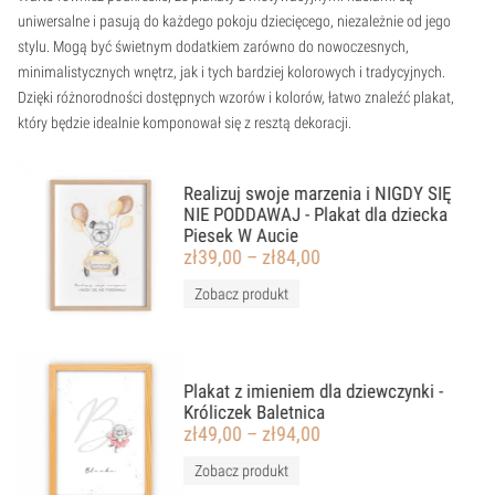
uniwersalne i pasują do każdego pokoju dziecięcego, niezależnie od jego
stylu. Mogą być świetnym dodatkiem zarówno do nowoczesnych,
minimalistycznych wnętrz, jak i tych bardziej kolorowych i tradycyjnych.
Dzięki różnorodności dostępnych wzorów i kolorów, łatwo znaleźć plakat,
który będzie idealnie komponował się z resztą dekoracji.
Realizuj swoje marzenia i NIGDY SIĘ
z
NIE PODDAWAJ - Plakat dla dziecka
Piesek W Aucie
zł
39,00
–
zł
84,00
Zobacz produkt
Plakat z imieniem dla dziewczynki -
Króliczek Baletnica
zł
49,00
–
zł
94,00
Zobacz produkt