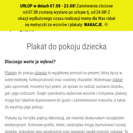
URLOP w dniach 07.08 - 23.08!
Zamówienia złożone
od 07.08 zostaną wysłane po urlopie tj. od 24.08! Z
okazji wydłużonego czasu realizacji mamy dla Was rabat
na metryczki ze wzorów i plakaty:
WAKACJE.
🌞
Plakat do pokoju dziecka
Dlaczego warto je wybrać?
Plakaty
do pokoju
dziecka
to wyjątkowy pomysł na prezent, który łączy w
sobie estetykę, funkcjonalność oraz osobisty charakter. Wybierając
plakat
jako upominek, możemy być pewni, że sprawi on radość zarówno dziecku,
jak i jego rodzicom. Dzięki szerokiemu wyborowi wzorów i motywów, plakaty
mogą być idealnie dopasowane do gustu i zainteresowań malucha, a także
do wystroju jego pokoju.
Plakaty są nie tylko piękną dekoracją, ale również doskonałym narzędziem
edukacyjnym. Kolorowe grafiki, literki, zwierzątka mogą stymulować rozwój
dziecka, pobudzać jego wyobraźnię oraz wspierać naukę poprzez zabawę. To