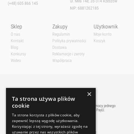
ul. Miła 14e, 35-314 Rzeszów
(+48) 605 866 145
NIP: 6881262185
Sklep
Zakupy
Użytkownik
O nas
Regulamin
Moje konto
Kontakt
Polityka prywatności
Koszyk
Blog
Dostawa
Konkursy
Reklamacje i zwroty
Wideo
Współpraca
×
Ta strona używa plików
cookie
Płatnośći w naszym sklepie realizowane są przy pomocy jednego
z najpopularniejszych w polsce pośredników PayU.
Ta strona korzysta z plików cookie, aby
zapewnić lepszą wygodę użytkowania.
Korzystając z tej strony, wyrażasz zgodę na
używanie przez nas wszystkich plików
Sprawne dostawy do tysięcy Paczkomatów w Polsce