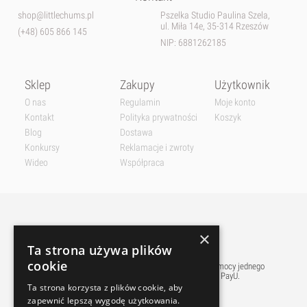
shop@littlechums.pl
Pszelka Studio Paulina Szela,
ul. Miła 14e, 35-314 Rzeszów
(+48) 605 866 145
NIP: 6881262185
Sklep
Zakupy
Użytkownik
O nas
Regulamin
Moje konto
Kontakt
Polityka prywatności
Koszyk
Blog
Dostawa
Konkursy
Reklamacje i zwroty
Wideo
Współpraca
×
Ta strona używa plików
cookie
Płatnośći w naszym sklepie realizowane są przy pomocy jednego
z najpopularniejszych w polsce pośredników PayU.
Ta strona korzysta z plików cookie, aby
zapewnić lepszą wygodę użytkowania.