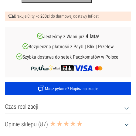
dla
Chłopca
Realistyczna
Brakuje Ci tylko
200zł
do darmowej dostawy InPost!
-
Personalizowany
Prezent
na
4 lata
Jesteśmy z Wami już
!
Narodziny
Dziecka
Bezpieczna płatność z PayU | Blik | Przelew
-
Wzór
2
Szybka dostawa do setek Paczkomatów w Polsce!
Masz pytanie? Napisz na czacie
Czas realizacji
Opinie sklepu (87)