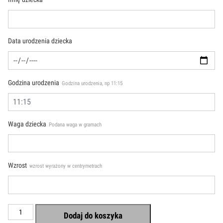
Data urodzenia dziecka
Godzina urodzenia
Godzina urodzenia, np 11:15
Waga dziecka
Podana waga w gramach
Wzrost
wzrost wyrażony w centrymetrach
ilość
Dodaj do koszyka
Metryczka