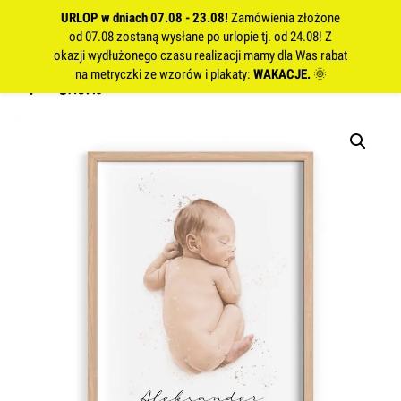
URLOP w dniach 07.08 - 23.08!
Zamówienia złożone
od 07.08 zostaną wysłane po urlopie tj. od 24.08! Z
okazji wydłużonego czasu realizacji mamy dla Was rabat
na metryczki ze wzorów i plakaty:
WAKACJE.
🌞