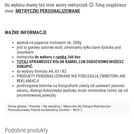
Do wyboru mamy też inne wzory metryczek 😉 Tutaj znajdziesz
inne:
METRYCZKI PERSONALIZOWANE
WAŻNE INFORMACJE
wydruk na papierze matowym ok. 200g
jest to gotowy autorski wzór, zmieniamy tylko dane dziecka pod
rysunkiem
metryczka
do wyboru z
ramką
, lub bez
TUTAJ
SPRAWDZISZ KOLOR RAMKI, LUB DODATKOWO MOŻESZ
DOKUPIĆ.
do wyboru formaty A4, A3 i B2
PRODUKTY PERSONALIZOWANE NIE PODLEGAJĄ ZWROTOWI ANI
REKLAMACJI
postrzeganie kolorów na fotografiach zależy od ustawień jasności
ekranu, dlatego kolorystyka wydruku może minimalnie różnic się od
prezentowanej powyżej.
Strona główna
/
Prezenty
/
Na narodziny
/ Metryczka dla Chłopca Realistyczna –
Personalizowany Prezent na Narodziny Dziecka – Wzór 2
Podobne produkty