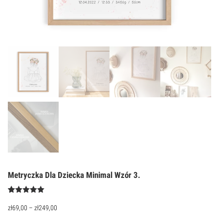
Metryczka Dla Dziecka Minimal Wzór 3.
Oceniony
1
5.00
na 5
zł
69,00
–
zł
249,00
na