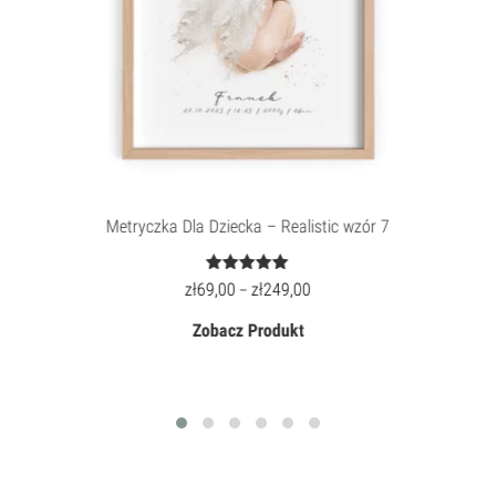
Metryczka Dla Dziecka – Realistic wzór 7
Oceniony
zł
69,00
zł
249,00
–
5.00
na 5.
Zobacz Produkt