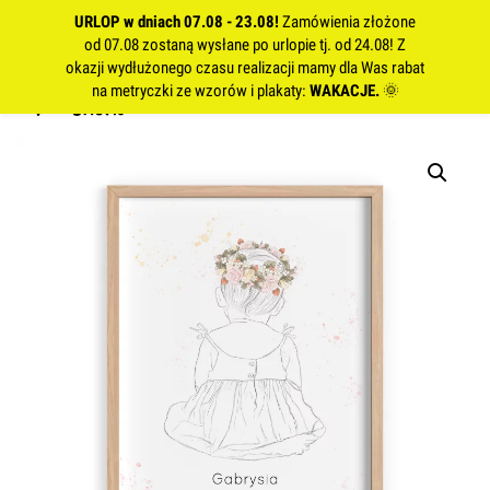
URLOP w dniach 07.08 - 23.08!
Zamówienia złożone
od 07.08 zostaną wysłane po urlopie tj. od 24.08! Z
okazji wydłużonego czasu realizacji mamy dla Was rabat
na metryczki ze wzorów i plakaty:
WAKACJE.
🌞