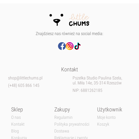
Znajdziesz nas również na social media:
Kontakt
shop@littlechums.pl
Pszelka Studio Paulina Szela,
ul. Miła 14e, 35-314 Rzeszów
(+48) 605 866 145
NIP: 6881262185
Sklep
Zakupy
Użytkownik
O nas
Regulamin
Moje konto
Kontakt
Polityka prywatności
Koszyk
Blog
Dostawa
Konkursy
Reklamacje i zwroty