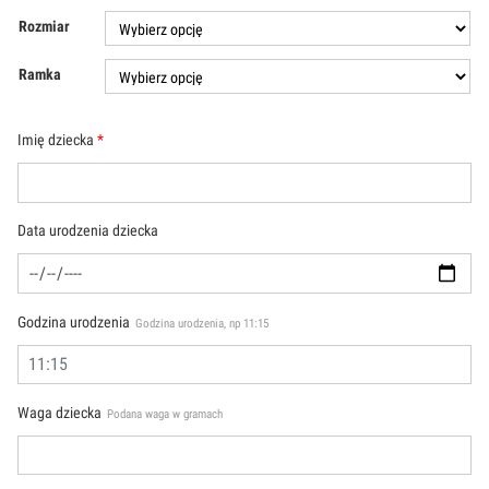
podstawie
oceny
Rozmiar
klienta
Ramka
Imię dziecka
*
Data urodzenia dziecka
Godzina urodzenia
Godzina urodzenia, np 11:15
Waga dziecka
Podana waga w gramach