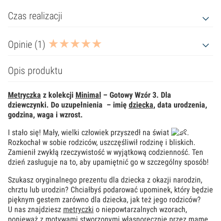
Czas realizacji
Opinie (1)
Opis produktu
Metryczka
z kolekcji
Minimal
– Gotowy Wzór 3. Dla
dziewczynki.
Do uzupełnienia – imię
dziecka
, data urodzenia,
godzina, waga i wzrost.
I stało się! Mały, wielki człowiek przyszedł na świat
.
Rozkochał w sobie rodziców, uszczęśliwił rodzinę i bliskich.
Zamienił zwykłą rzeczywistość w wyjątkową codzienność. Ten
dzień zasługuje na to, aby upamiętnić go w szczególny sposób!
Szukasz oryginalnego prezentu dla dziecka z okazji narodzin,
chrztu lub urodzin? Chciałbyś podarować upominek, który będzie
pięknym gestem zarówno dla dziecka, jak też jego rodziców?
U nas znajdziesz
metryczki
o niepowtarzalnych wzorach,
ponieważ z motywami stworzonymi własnoręcznie przez mamę