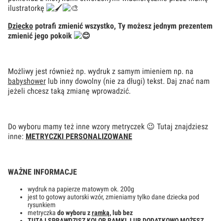
ilustratorkę
Dziecko
potrafi zmienić wszystko, Ty możesz jednym prezentem
zmienić jego pokoik
Możliwy jest również np. wydruk z samym imieniem np. na
babyshower
lub inny dowolny (nie za długi) tekst. Daj znać nam
jeżeli chcesz taką zmianę wprowadzić.
Do wyboru mamy też inne wzory metryczek 😉 Tutaj znajdziesz
inne:
METRYCZKI PERSONALIZOWANE
WAŻNE INFORMACJE
wydruk na papierze matowym ok. 200g
jest to gotowy autorski wzór, zmieniamy tylko dane dziecka pod
rysunkiem
metryczka
do wyboru z
ramką
, lub bez
TUTAJ
SPRAWDZISZ KOLOR RAMKI, LUB DODATKOWO MOŻESZ