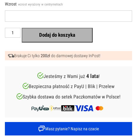
Wzrost
wzrost wyrażony w centrymetrach
ilość
Dodaj do koszyka
Metryczka
Dla
Dziecka
Minimal
Brakuje Ci tylko
200zł
do darmowej dostawy InPost!
Wzór
3.
4 lata
Jesteśmy z Wami już
!
Bezpieczna płatność z PayU | Blik | Przelew
Szybka dostawa do setek Paczkomatów w Polsce!
Masz pytanie? Napisz na czacie