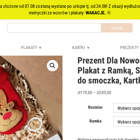
 złożone od 07.08 zostaną wysłane po urlopie tj. od 24.08! Z okazji wydłużo
metryczki ze wzorów i plakaty:
WAKACJE.
🌞
Szukaj
PLAKATY
KARTKI
PREZENTY
Prezent Dla Nowo
Plakat z Ramką, S
do smoczka, Kart
zł
179,00
–
zł
249,00
Rozmiar
Ramka
Wybierz personalizację lub dowolny 