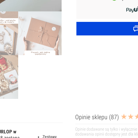
Grzechotka,
Zawieszka
do
smoczka,
Kartka
Opinie sklepu (87)
Opinie dodawane są tylko i wyłącznie 
URLOP w
dodawania opinii dostępny jest dla k
Zestawy
8 zostaną