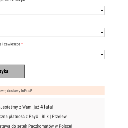
e i zawieszce
*
zyka
wej dostawy InPost!
4 lata
Jesteśmy z Wami już
!
zna płatność z PayU | Blik | Przelew
stawa do setek Paczkomatów w Polsce!