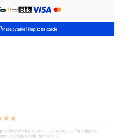
Masz pytanie? Napisz na czacie
przez klientów którzy zakupili dany produkt. Formularz do
lienta po zrealizowaniu zamówienia.