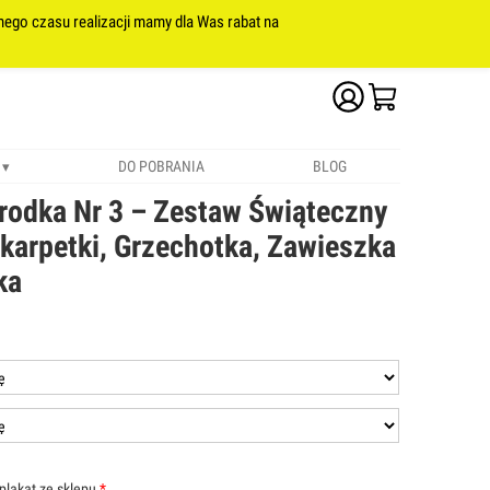
nego czasu realizacji mamy dla Was rabat na
DO POBRANIA
BLOG
rodka Nr 3 – Zestaw Świąteczny
karpetki, Grzechotka, Zawieszka
ka
plakat ze sklepu
*