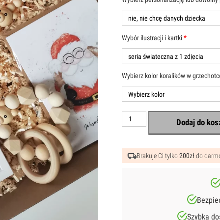
Wybór ilustracji i kartki
*
Wybierz kolor koralików w grzechotc
ilość
Dodaj do kos
Prezent
Dla
Noworodka
Nr
Brakuje Ci tylko
200zł
do darmo
3
-
Zestaw
Świąteczny
Plakat
z
Bezpiec
Ramką,
Skarpetki,
Szybka do