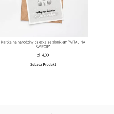
Kartka na narodziny dziecka ze słonikiem “WITAJ NA
Personal
ŚWIECIE”
zł
14,00
Zobacz Produkt