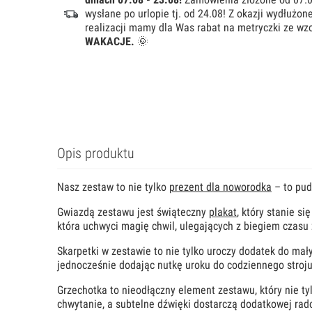
wysłane po urlopie tj. od 24.08! Z okazji wydłużo
Oceniony 5 na 5.
Aleksandra P.
5 / 5
1 Maja 2026
realizacji mamy dla Was rabat na metryczki ze wzo
WAKACJE.
🌞
 żywo wyglądają
🤩
ki . Polecam !
Zobacz produk
Opis produktu
Nasz zestaw to nie tylko
prezent dla noworodka
– to pud
Gwiazdą zestawu jest świąteczny
plakat
, który stanie s
która uchwyci magię chwil, ulegających z biegiem czasu
Skarpetki w zestawie to nie tylko uroczy dodatek do mał
jednocześnie dodając nutkę uroku do codziennego stroj
Grzechotka to nieodłączny element zestawu, który nie t
chwytanie, a subtelne dźwięki dostarczą dodatkowej rado