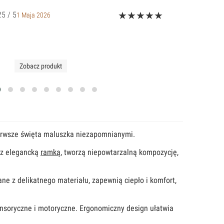
.
Oceniony 5 na 5.
5 / 5
1 Maja 2026
Zobacz produkt
pierwsze święta maluszka niezapomnianymi.
m z elegancką
ramką
, tworzą niepowtarzalną kompozycję,
ne z delikatnego materiału, zapewnią ciepło i komfort,
sensoryczne i motoryczne. Ergonomiczny design ułatwia