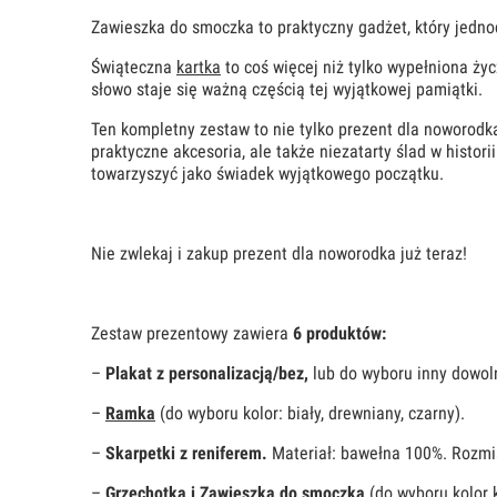
Zawieszka do smoczka to praktyczny gadżet, który jedno
Świąteczna
kartka
to coś więcej niż tylko wypełniona ży
słowo staje się ważną częścią tej wyjątkowej pamiątki.
Ten kompletny zestaw to nie tylko prezent dla noworodka,
praktyczne akcesoria, ale także niezatarty ślad w histori
towarzyszyć jako świadek wyjątkowego początku.
Nie zwlekaj i zakup prezent dla noworodka już teraz!
Zestaw prezentowy zawiera
6 produktów:
–
Plakat z personalizacją/bez,
lub do wyboru inny dowoln
–
Ramka
(do wyboru kolor: biały, drewniany, czarny).
–
Skarpetki z reniferem.
Materiał: bawełna 100%. Rozmia
–
Grzechotka i Zawieszka do smoczka
(do wyboru kolor 