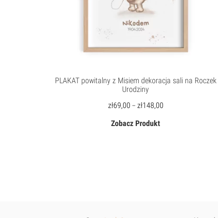
2.
PLAKAT powitalny z Misiem dekoracja sali na Roczek
Urodziny
zł
69,00
zł
148,00
–
Zobacz Produkt