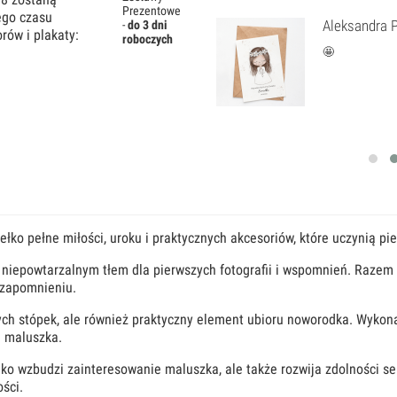
Prezentowe
nego czasu
Oceniony 5 na 5.
Aleksandra P
-
do 3 dni
rów i plakaty:
roboczych
🤩
t
ełko pełne miłości, uroku i praktycznych akcesoriów, które uczynią 
ię niepowtarzalnym tłem dla pierwszych fotografii i wspomnień. Raze
 zapomnieniu.
ych stópek, ale również praktyczny element ubioru noworodka. Wykona
u maluszka.
ylko wzbudzi zainteresowanie maluszka, ale także rozwija zdolności 
ści.