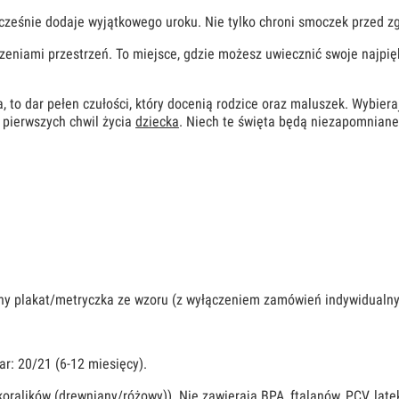
cześnie dodaje wyjątkowego uroku. Nie tylko chroni smoczek przed zg
czeniami przestrzeń. To miejsce, gdzie możesz uwiecznić swoje najpi
 to dar pełen czułości, który docenią rodzice oraz maluszek. Wybiera
i pierwszych chwil życia
dziecka
. Niech te święta będą niezapomniane,
y plakat/metryczka ze wzoru (z wyłączeniem zamówień indywidualnych
r: 20/21 (6-12 miesięcy).
koralików (drewniany/różowy)). Nie zawierają BPA, ftalanów, PCV, lat