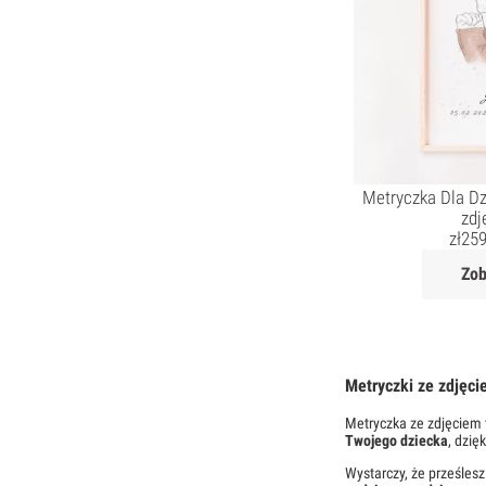
Metryczka Dla Dz
zdj
zł
259
Zob
Metryczki ze zdjęci
Metryczka ze zdjęciem 
Twojego dziecka
, dzię
Wystarczy, że prześles