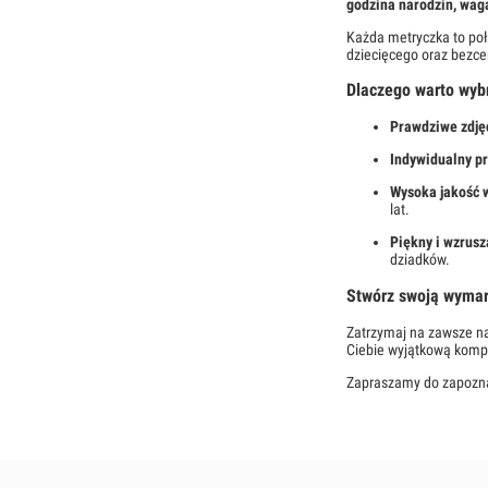
godzina narodzin, waga
Każda metryczka to poł
dziecięcego oraz bezce
Dlaczego warto wyb
Prawdziwe zdję
Indywidualny pr
Wysoka jakość 
lat.
Piękny i wzrusz
dziadków.
Stwórz swoją wyma
Zatrzymaj na zawsze na
Ciebie wyjątkową kompoz
Zapraszamy do zapoznani