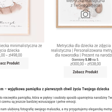
iecka minimalistyczna ze
Metryczka dla dziecka ze zdjęcia
ęcia dziecka
realistyczna | Personalizowana metr
,00
zł
498,00
dla noworodka | Prezent na narodz
–
Oceniony
5.00
na 5.
acz Produkt
zł
300,00
zł
538,00
–
Zobacz Produkt
em – wyjątkowa pamiątka z pierwszych chwil życia Twojego dziecka
to niezwykła pamiątka, która w piękny i osobisty sposób upamiętnia narodziny T
ki czemu są jeszcze bardziej wzruszające i pełne emocji.
z nam ulubioną fotografię swojego maluszka, a my przygotujemy elegancką metry