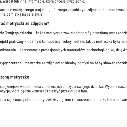
, wzrost
lub inne informacje, które chcesz uwzględnić.
ączenie estetycznego projektu graficznego z osobistym zdjęciem – razem tworzą
nną pamiątką na całe życie.
rać metryczki ze zdjęciem?
cie Twojego dziecka
– każda metryczka zawiera fotografię przesłaną przez rodzicó
ojekt graficzny
– dbamy o kompozycję, kolory i detale, tak by metryczka była har
wykonania
– korzystamy z profesjonalnych materiałów i technologii druku, dzięki
ający prezent
– metryczka ze zdjęciem to idealny pomysł na
baby shower, roczek
rzoną metryczkę
jpiękniejsze wspomnienia z pierwszych dni życia swojego dziecka. Wybierz nasz
ycję, która będzie wzruszać i cieszyć przez długie lata.
a się z naszą ofertą metryczek ze zdjęciem i stworzenia pamiątki, która opowie n