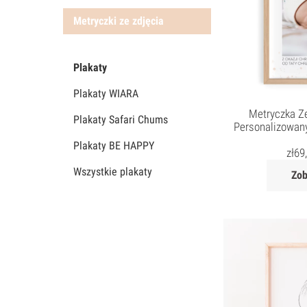
Metryczki ze zdjęcia
Plakaty
Plakaty WIARA
Metryczka Z
Plakaty Safari Chums
Personalizowany
Plakaty BE HAPPY
zł
69
Wszystkie plakaty
Zob