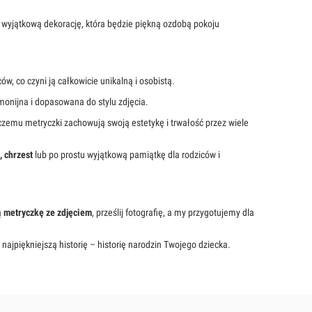
 wyjątkową dekorację, która będzie piękną ozdobą pokoju
w, co czyni ją całkowicie unikalną i osobistą.
monijna i dopasowana do stylu zdjęcia.
 czemu metryczki zachowują swoją estetykę i trwałość przez wiele
, chrzest
lub po prostu wyjątkową pamiątkę dla rodziców i
ą
metryczkę ze zdjęciem
, prześlij fotografię, a my przygotujemy dla
ajpiękniejszą historię – historię narodzin Twojego dziecka.