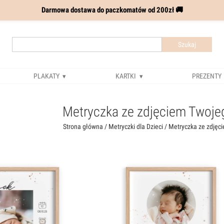
Darmowa dostawa do paczkomatów od 200zł 🚚
Szukaj
PLAKATY
KARTKI
PREZENTY
Metryczka ze zdjęciem Twoje
Strona główna
/
Metryczki dla Dzieci
/ Metryczka ze zdjęc