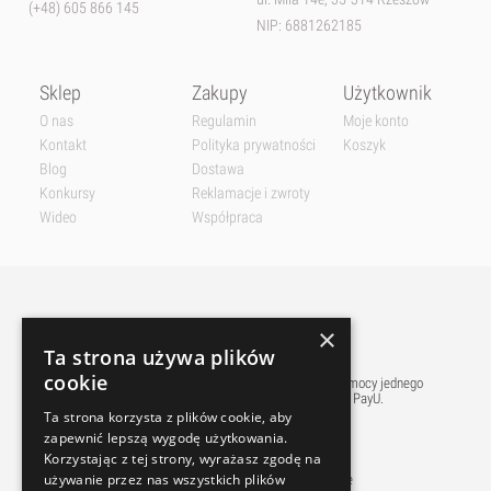
(+48) 605 866 145
NIP: 6881262185
Sklep
Zakupy
Użytkownik
O nas
Regulamin
Moje konto
Kontakt
Polityka prywatności
Koszyk
Blog
Dostawa
Konkursy
Reklamacje i zwroty
Wideo
Współpraca
×
Ta strona używa plików
cookie
Płatnośći w naszym sklepie realizowane są przy pomocy jednego
z najpopularniejszych w polsce pośredników PayU.
Ta strona korzysta z plików cookie, aby
zapewnić lepszą wygodę użytkowania.
Korzystając z tej strony, wyrażasz zgodę na
używanie przez nas wszystkich plików
Sprawne dostawy do tysięcy Paczkomatów w Polsce