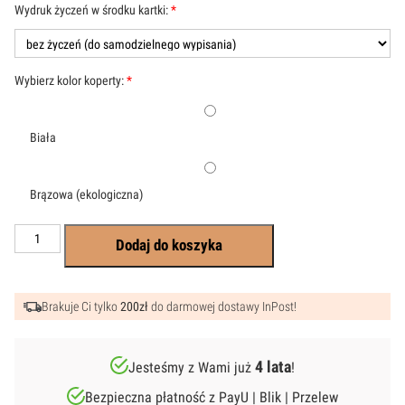
Wydruk życzeń w środku kartki:
*
Wybierz kolor koperty:
*
Biała
Brązowa (ekologiczna)
ilość
Dodaj do koszyka
Gołąbek
Kartka
Komunijna
z
Brakuje Ci tylko
200zł
do darmowej dostawy InPost!
kolekcji
Minimal
4 lata
Jesteśmy z Wami już
!
Bezpieczna płatność z PayU | Blik | Przelew