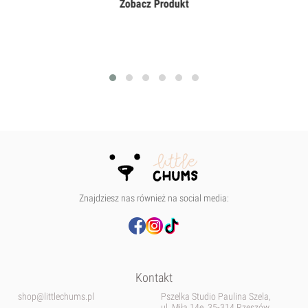
Zobacz Produkt
Znajdziesz nas również na social media:
Kontakt
shop@littlechums.pl
Pszelka Studio Paulina Szela,
ul. Miła 14e, 35-314 Rzeszów