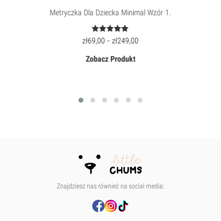
Metryczka Dla Dziecka Minimal Wzór 1.
Oceniony
zł
69,00
zł
249,00
–
5.00
na 5.
Zobacz Produkt
Znajdziesz nas również na social media: