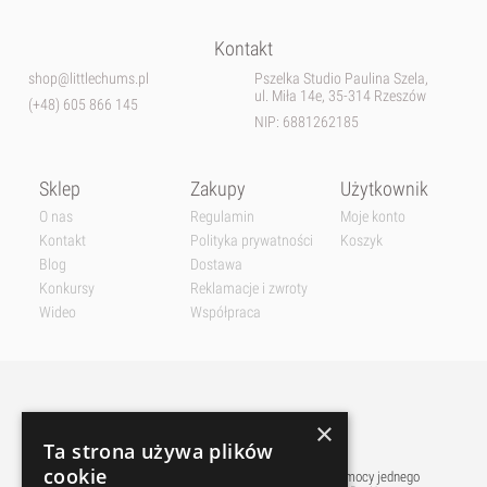
Kontakt
shop@littlechums.pl
Pszelka Studio Paulina Szela,
ul. Miła 14e, 35-314 Rzeszów
(+48) 605 866 145
NIP: 6881262185
Sklep
Zakupy
Użytkownik
O nas
Regulamin
Moje konto
Kontakt
Polityka prywatności
Koszyk
Blog
Dostawa
Konkursy
Reklamacje i zwroty
Wideo
Współpraca
×
Ta strona używa plików
cookie
Płatnośći w naszym sklepie realizowane są przy pomocy jednego