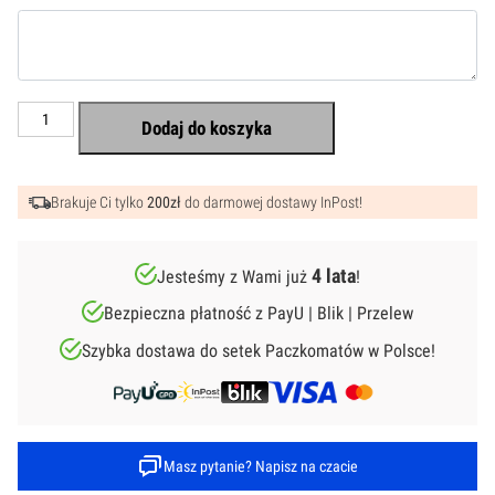
ilość
Dodaj do koszyka
Karta
Podarunkowa
Brakuje Ci tylko
200zł
do darmowej dostawy InPost!
4 lata
Jesteśmy z Wami już
!
Bezpieczna płatność z PayU | Blik | Przelew
Szybka dostawa do setek Paczkomatów w Polsce!
Masz pytanie? Napisz na czacie