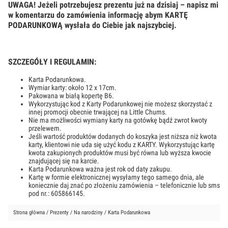
UWAGA! Jeżeli potrzebujesz prezentu już na dzisiaj – napisz mi
w komentarzu do zamówienia informację abym KARTĘ
PODARUNKOWĄ wysłała do Ciebie jak najszybciej.
SZCZEGÓŁY I REGULAMIN:
Karta Podarunkowa.
Wymiar karty: około 12 x 17cm.
Pakowana w białą kopertę B6.
Wykorzystując kod z Karty Podarunkowej nie możesz skorzystać z
innej promocji obecnie trwającej na Little Chums.
Nie ma możliwości wymiany karty na gotówkę bądź zwrot kwoty
przelewem.
Jeśli wartość produktów dodanych do koszyka jest niższa niż kwota
karty, klientowi nie uda się użyć kodu z KARTY. Wykorzystując kartę
kwota zakupionych produktów musi być równa lub wyższa kwocie
znajdującej się na karcie.
Karta Podarunkowa ważna jest rok od daty zakupu.
Kartę w formie elektronicznej wysyłamy tego samego dnia, ale
koniecznie daj znać po złożeniu zamówienia – telefonicznie lub sms
pod nr.: 605866145.
Strona główna
/
Prezenty
/
Na narodziny
/ Karta Podarunkowa