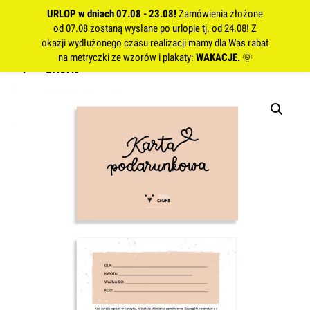
URLOP w dniach 07.08 - 23.08!
Zamówienia złożone
od 07.08 zostaną wysłane po urlopie tj. od 24.08! Z
okazji wydłużonego czasu realizacji mamy dla Was rabat
na metryczki ze wzorów i plakaty:
WAKACJE.
🌞