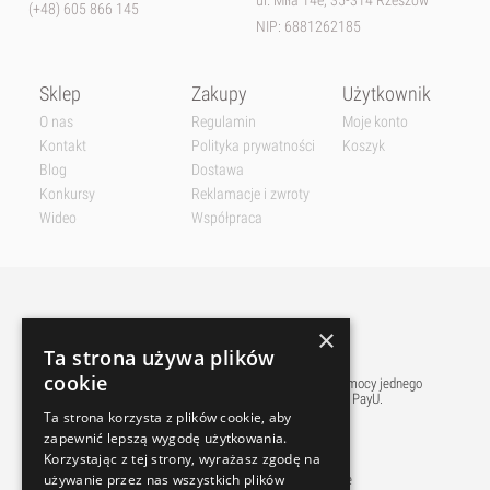
ul. Miła 14e, 35-314 Rzeszów
(+48) 605 866 145
NIP: 6881262185
Sklep
Zakupy
Użytkownik
O nas
Regulamin
Moje konto
Kontakt
Polityka prywatności
Koszyk
Blog
Dostawa
Konkursy
Reklamacje i zwroty
Wideo
Współpraca
×
Ta strona używa plików
cookie
Płatnośći w naszym sklepie realizowane są przy pomocy jednego
z najpopularniejszych w polsce pośredników PayU.
Ta strona korzysta z plików cookie, aby
zapewnić lepszą wygodę użytkowania.
Korzystając z tej strony, wyrażasz zgodę na
używanie przez nas wszystkich plików
Sprawne dostawy do tysięcy Paczkomatów w Polsce