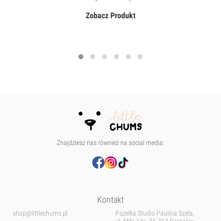
5.00
na 5.
Zobacz Produkt
Znajdziesz nas również na social media:
Kontakt
shop@littlechums.pl
Pszelka Studio Paulina Szela,