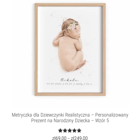
Metryczka dla Dziewczynki Realistyczna – Personalizowany
Prezent na Narodziny Dziecka – Wzór 5
Oceniony
zł
69,00
zł
249,00
–