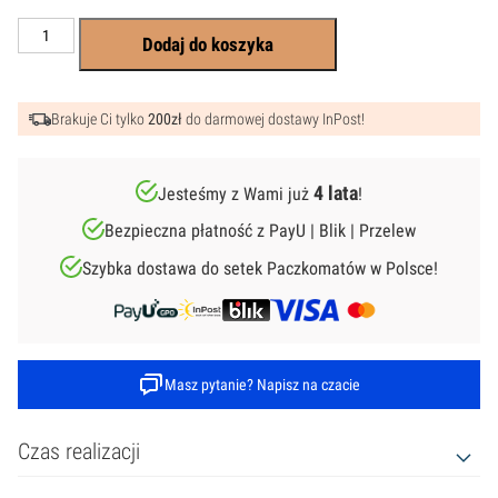
ilość
Dodaj do koszyka
Metryczka
Zosia
Brakuje Ci tylko
200zł
do darmowej dostawy InPost!
4 lata
Jesteśmy z Wami już
!
Bezpieczna płatność z PayU | Blik | Przelew
Szybka dostawa do setek Paczkomatów w Polsce!
Masz pytanie? Napisz na czacie
Czas realizacji