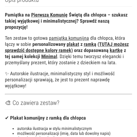
Pamiątka na
Pierwszą Komunię
Świętą dla chłopca – szukasz
takiej wyjątkowej i minimalistycznej? Sprawdź naszą
propozycję!
Ten zestaw to gotowa
pamiątka komunijna
dla chłopca, która
łączy w sobie
personalizowany
plakat
z
ramką
(TUTAJ możesz
sprawdzić dostępne kolory ramek)
oraz dopasowaną
kartkę
z
tej samej kolekcji
Minimal
. Dzięki temu tworzysz elegancki i
przemyślany prezent, który zostanie z dzieckiem na lata.
✨ Autorskie ilustracje, minimalistyczny styl i możliwość
personalizacji sprawiają, że jest to prezent naprawdę
wyjątkowy!
🎨 Co zawiera zestaw?
✔
Plakat komunijny z ramką dla chłopca
autorska ilustracja w stylu minimalistycznym
możliwość personalizacji (imię, data lub dowolny napis)