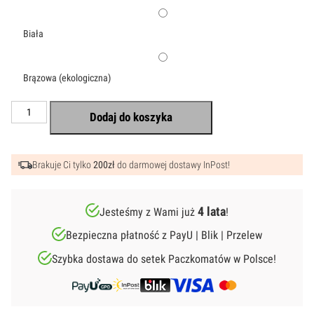
Biała
Brązowa (ekologiczna)
ilość
Dodaj do koszyka
Pamiątka
na
Pierwszą
Komunię
Brakuje Ci tylko
200zł
do darmowej dostawy InPost!
Świętą
dla
chłopca
–
4 lata
Jesteśmy z Wami już
!
Zestaw
Plakat
Bezpieczna płatność z PayU | Blik | Przelew
+
Kartka
|
Szybka dostawa do setek Paczkomatów w Polsce!
Personalizowana
pamiątka
komunijna