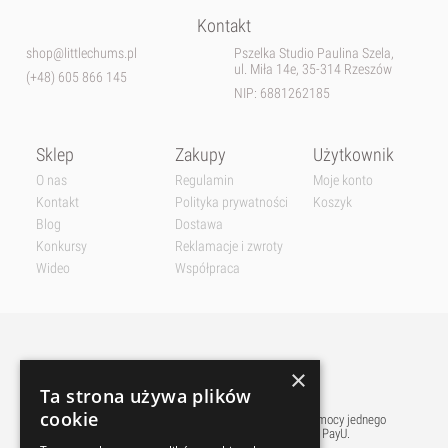
Kontakt
shop@littlechums.pl
Pszelka Studio Paulina Szela,
ul. Miła 14e, 35-314 Rzeszów
(+48) 605 866 145
NIP: 6881262185
Sklep
Zakupy
Użytkownik
O nas
Regulamin
Moje konto
Kontakt
Polityka prywatności
Koszyk
Blog
Dostawa
Konkursy
Reklamacje i zwroty
Wideo
Współpraca
×
Ta strona używa plików
cookie
Płatnośći w naszym sklepie realizowane są przy pomocy jednego
z najpopularniejszych w polsce pośredników PayU.