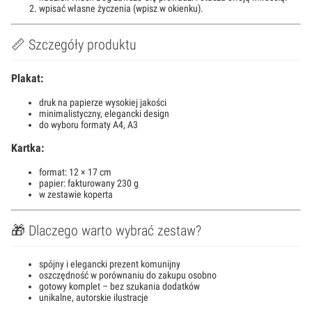
wpisać własne życzenia (wpisz w okienku).
📏 Szczegóły produktu
Plakat:
druk na papierze wysokiej jakości
minimalistyczny, elegancki design
do wyboru formaty A4, A3
Kartka:
format: 12 × 17 cm
papier: fakturowany 230 g
w zestawie koperta
🎁 Dlaczego warto wybrać zestaw?
spójny i elegancki prezent komunijny
oszczędność w porównaniu do zakupu osobno
gotowy komplet – bez szukania dodatków
unikalne, autorskie ilustracje