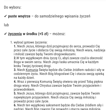
Do wyboru:
✔
puste wnętrze
– do samodzielnego wpisania życzeń
lub
✔
życzenia
w środku (+5 zł)
– możesz:
wybrać gotowe życzenia:
1.
Niech Jezus, którego dziś przyjmujesz do serca, prowadzi Cię
przez całe życie i obdarza Cię swoją miłością. Niech wiara, nadzieja
i miłość zawsze będą Twoimi drogowskazami.
2.
W tym wyjątkowym dniu życzę Ci, abyś zawsze czuł/a obecność
Boga w swoim sercu. Niech Jego łaska umacnia Cię w każdym
kroku Twojej życiowej drogi.
3.
Niech
Komunia
Święta będzie dla Ciebie źródłem radości i siły w
codziennym życiu. Niech Bóg błogosławi Cię i otacza swoją opieką
na każdy dzień.
4.
Wraz z pierwszą Komunią Świętą otwiera się przed Tobą piękna
droga wiary. Niech Chrystus zawsze będzie Twoim przyjacielem i
przewodnikiem.
5.
Niech Jezus, którego dziś przyjmujesz, zawsze będzie Twoim
największym przyjacielem. Niech otacza Cię swoją miłością i
prowadzi przez całe życie.
6.
Niech ten wyjątkowy sakrament będzie dla Ciebie źródłem siły i
nadziei. Niech Bóg zawsze Cię prowadzi i otacza swoją miłością.