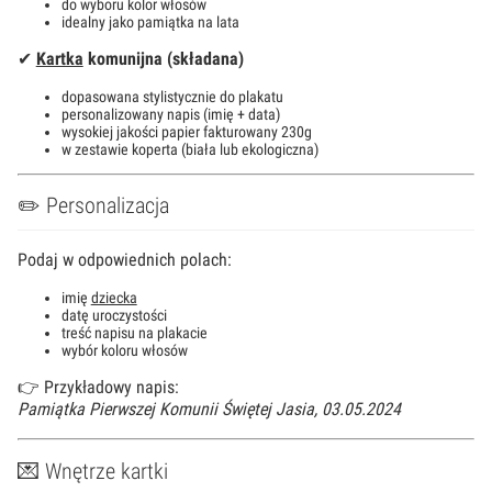
do wyboru kolor włosów
idealny jako pamiątka na lata
✔
Kartka
komunijna (składana)
dopasowana stylistycznie do plakatu
personalizowany napis (imię + data)
wysokiej jakości papier fakturowany 230g
w zestawie koperta (biała lub ekologiczna)
✏️ Personalizacja
Podaj w odpowiednich polach:
imię
dziecka
datę uroczystości
treść napisu na plakacie
wybór koloru włosów
👉 Przykładowy napis:
Pamiątka Pierwszej Komunii Świętej Jasia, 03.05.2024
💌 Wnętrze kartki