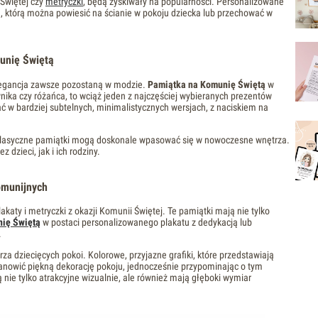
i Świętej czy
metryczki
, będą zyskiwały na popularności. Personalizowane
ą, którą można powiesić na ścianie w pokoju dziecka lub przechować w
munię Świętą
elegancja zawsze pozostaną w modzie.
Pamiątka na Komunię Świętą
w
nika czy różańca, to wciąż jeden z najczęściej wybieranych prezentów
 w bardziej subtelnych, minimalistycznych wersjach, z naciskiem na
że klasyczne pamiątki mogą doskonale wpasować się w nowoczesne wnętrza.
dzieci, jak i ich rodziny.
omunijnych
ty i metryczki z okazji Komunii Świętej. Te pamiątki mają nie tylko
ię Świętą
w postaci personalizowanego plakatu z dedykacją lub
.
a dziecięcych pokoi. Kolorowe, przyjazne grafiki, które przedstawiają
tanowić piękną dekorację pokoju, jednocześnie przypominając o tym
 nie tylko atrakcyjne wizualnie, ale również mają głęboki wymiar