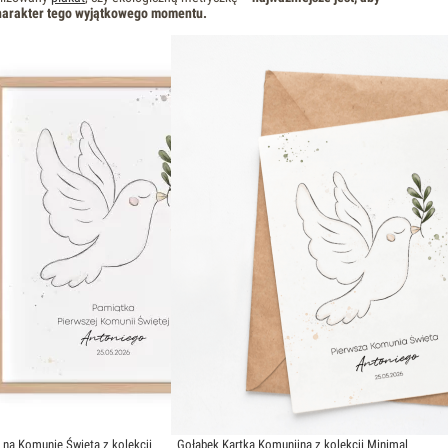
harakter tego wyjątkowego momentu.
 na Komunię Świętą z kolekcji
Gołąbek Kartka Komunijna z kolekcji Minimal