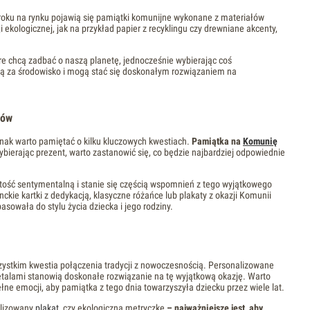
roku na rynku pojawią się pamiątki komunijne wykonane z materiałów
i ekologicznej, jak na przykład papier z recyklingu czy drewniane akcenty,
óre chcą zadbać o naszą planetę, jednocześnie wybierając coś
ią za środowisko i mogą stać się doskonałym rozwiązaniem na
ców
dnak warto pamiętać o kilku kluczowych kwestiach.
Pamiątka na
Komunię
bierając prezent, warto zastanowić się, co będzie najbardziej odpowiednie
rtość sentymentalną i stanie się częścią wspomnień z tego wyjątkowego
ckie kartki z dedykacją, klasyczne różańce lub plakaty z okazji Komunii
asowała do stylu życia dziecka i jego rodziny.
ystkim kwestia połączenia tradycji z nowoczesnością. Personalizowane
detalami stanowią doskonałe rozwiązanie na tę wyjątkową okazję. Warto
ełne emocji, aby pamiątka z tego dnia towarzyszyła dziecku przez wiele lat.
alizowany
plakat
, czy ekologiczną metryczkę
– najważniejsze jest, aby