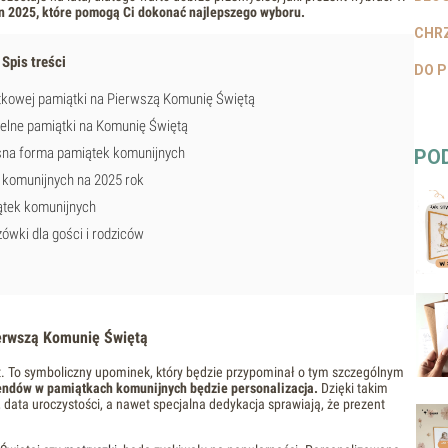
on 2025, które pomogą Ci dokonać najlepszego wyboru.
CHRZ
Spis treści
DO P
ątkowej pamiątki na Pierwszą Komunię Świętą
telne pamiątki na Komunię Świętą
sna forma pamiątek komunijnych
PO
 komunijnych na 2025 rok
ątek komunijnych
ówki dla gości i rodziców
ierwszą Komunię Świętą
ot. To symboliczny upominek, który będzie przypominał o tym szczególnym
rendów w pamiątkach komunijnych będzie personalizacja.
Dzięki takim
 data uroczystości, a nawet specjalna dedykacja sprawiają, że prezent