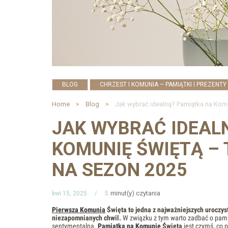
,
BLOG
CHRZEST I KOMUNIA – PAMIĄTKI I PREZENTY
Home
Blog
JAK WYBRAĆ IDEAL
KOMUNIĘ ŚWIĘTĄ – 
NA SEZON 2025
5
minut(y) czytania
kwi 15, 2025
Pierwsza Komunia
Święta to jedna z najważniejszych uroczys
niezapomnianych chwil.
W związku z tym warto zadbać o pamią
sentymentalna.
Pamiątka na Komunię
Świętą
jest czymś, co p