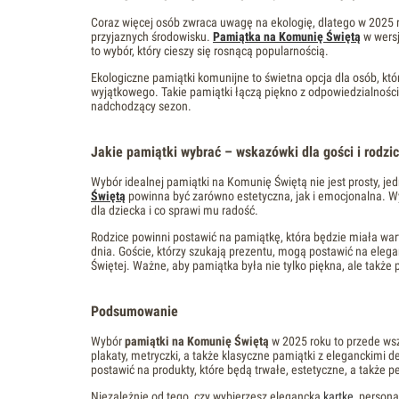
Coraz więcej osób zwraca uwagę na ekologię, dlatego w 2025 
przyjaznych środowisku.
Pamiątka na Komunię Świętą
w wersj
to wybór, który cieszy się rosnącą popularnością.
Ekologiczne pamiątki komunijne to świetna opcja dla osób, kt
wyjątkowego. Takie pamiątki łączą piękno z odpowiedzialnośc
nadchodzący sezon.
Jakie pamiątki wybrać – wskazówki dla gości i rodzi
Wybór idealnej pamiątki na Komunię Świętą nie jest prosty, je
Świętą
powinna być zarówno estetyczna, jak i emocjonalna. Wy
dla dziecka i co sprawi mu radość.
Rodzice powinni postawić na pamiątkę, która będzie miała wa
dnia. Goście, którzy szukają prezentu, mogą postawić na elegan
Świętej. Ważne, aby pamiątka była nie tylko piękna, ale także p
Podsumowanie
Wybór
pamiątki na Komunię Świętą
w 2025 roku to przede wsz
plakaty, metryczki, a także klasyczne pamiątki z eleganckimi 
postawić na produkty, które będą trwałe, estetyczne, a także p
Niezależnie od tego, czy wybierzesz elegancką
kartkę
, person