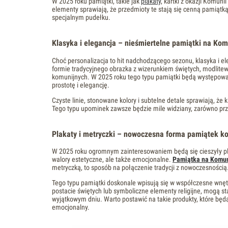
W 2025 roku pamiątki, takie jak
plakaty
, kartki z okazji Komuni
elementy sprawiają, że przedmioty te stają się cenną pamiątk
specjalnym pudełku.
Klasyka i elegancja – nieśmiertelne pamiątki na Ko
Choć personalizacja to hit nadchodzącego sezonu, klasyka i 
formie tradycyjnego obrazka z wizerunkiem świętych, modlitew
komunijnych. W 2025 roku tego typu pamiątki będą występować
prostotę i elegancję.
Czyste linie, stonowane kolory i subtelne detale sprawiają, 
Tego typu upominek zawsze będzie mile widziany, zarówno przez 
Plakaty i metryczki – nowoczesna forma pamiątek k
W 2025 roku ogromnym zainteresowaniem będą się cieszyły plaka
walory estetyczne, ale także emocjonalne.
Pamiątka na Komun
metryczką, to sposób na połączenie tradycji z nowoczesnością
Tego typu pamiątki doskonale wpisują się w współczesne wnętrz
postacie świętych lub symboliczne elementy religijne, mogą s
wyjątkowym dniu. Warto postawić na takie produkty, które będą
emocjonalny.