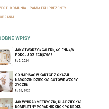
EST I KOMUNIA – PAMIĄTKI I PREZENTY
OBRANIA
DOBNE WPISY
JAK STWORZYĆ GALERIĘ ŚCIENNĄ W
POKOJU DZIECIĘCYM?
lip 2, 2024
CO NAPISAĆ W KARTCE Z OKAZJI
NARODZIN DZIECKA? GOTOWE WZORY
ŻYCZEŃ
lip 26, 2026
JAK WYBRAĆ METRYCZKĘ DLA DZIECKA?
KOMPLETNY PORADNIK KROK PO KROKU