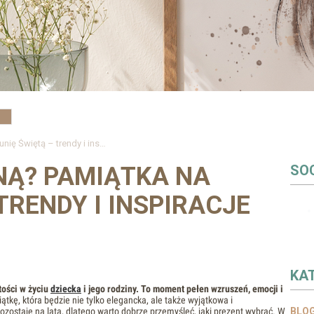
Jak wybrać idealną? Pamiątka na Komunię Świętą – trendy i inspiracje na sezon 2025
NĄ? PAMIĄTKA NA
SOC
TRENDY I INSPIRACJE
KA
tości w życiu
dziecka
i jego rodziny. To moment pełen wzruszeń, emocji i
tkę, która będzie nie tylko elegancka, ale także wyjątkowa i
ozostaje na lata, dlatego warto dobrze przemyśleć, jaki prezent wybrać. W
BLO