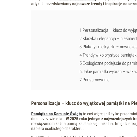
artykule przedstawiamy
najnowsze trendy i inspiracje na sez
1
Personalizacja – klucz do wyj
2
Klasyka i elegancja – nieśmier
3
Plakaty i metryczki – nowocze
4
Trendy w kolorystyce pamiątek
5
Ekologiczne podejście do pami
6
Jakie pamiątki wybrać – wskaz
7
Podsumowanie
Personalizacja – klucz do wyjątkowej pamiątki na P
Pamiątka na Komunię Świętą
to coś więcej niż tylko przedmi
dniu przez wiele lat.
W 2025 roku jednym z najważniejszych t
rozwiązaniom każda pamiątka staje się unikalna. Imię dziecka,
nabiera osobistego charakteru.